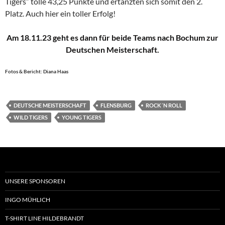
Tigers“ tolle 43,25 Punkte und ertanzten sich somit den 2.
Platz. Auch hier ein toller Erfolg!
Am 18.11.23 geht es dann für beide Teams nach Bochum zur
Deutschen Meisterschaft.
Fotos & Bericht: Diana Haas
DEUTSCHE MEISTERSCHAFT
FLENSBURG
ROCK´N ROLL
WILD TIGERS
YOUNG TIGERS
UNSERE SPONSOREN
INGO MÜHLICH
T-SHIRT LINE HILDEBRANDT