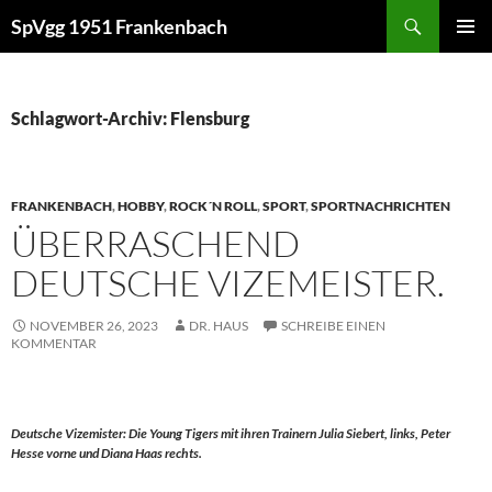
Zum
Suchen
SpVgg 1951 Frankenbach
Inhalt
PRIMÄR
springen
MENÜ
Schlagwort-Archiv: Flensburg
FRANKENBACH
,
HOBBY
,
ROCK´N ROLL
,
SPORT
,
SPORTNACHRICHTEN
ÜBERRASCHEND
DEUTSCHE VIZEMEISTER.
NOVEMBER 26, 2023
DR. HAUS
SCHREIBE EINEN
KOMMENTAR
Deutsche Vizemister: Die Young Tigers mit ihren Trainern Julia Siebert, links, Peter
Hesse vorne und Diana Haas rechts.