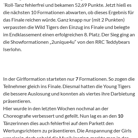
´Roll-Tanz fehlerfrei und bekamen 52,69 Punkte. Jetzt hieß es
die nächsten 10 Formationen abwarten, ob dieses Ergebnis für
das Finale reichen würde. Ganz knapp nur (mit 2 Punkten)
verpassten die Wild Tigers den Einzug ins Finale und belegte
im Endklassement einen erfolgreichen 8. Platz. Der Sieg ging an
die Showformationen „2unique4u“ von den RRC Teddybears
Iserlohn.
In der Girlformation starteten nur
7
Formationen. So zogen die
Teilnehmer gleich ins Finale. Diesmal hatten die Young Tigers
die bessere Auslosung und konnten als viertes ihre Darbietung
präsentieren.
Hier wurde in den letzten Wochen nochmal an der
Choreografie verbessert und gefeilt. Nun lag es an den
10
Tänzerinnen dies auch fehlerfrei auf dem Parkett den
Wertungsrichtern zu präsentieren. Die Anspannung der Girls
war riesig, doch sobald die Musik losging, merkte man in der