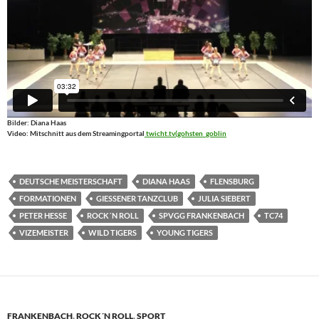
Bilder: Diana Haas
Video: Mitschnitt aus dem Streamingportal
twicht.tv(gohsten_goblin
DEUTSCHE MEISTERSCHAFT
DIANA HAAS
FLENSBURG
FORMATIONEN
GIESSENER TANZCLUB
JULIA SIEBERT
PETER HESSE
ROCK´N ROLL
SPVGG FRANKENBACH
TC74
VIZEMEISTER
WILD TIGERS
YOUNG TIGERS
FRANKENBACH
,
ROCK´N ROLL
,
SPORT