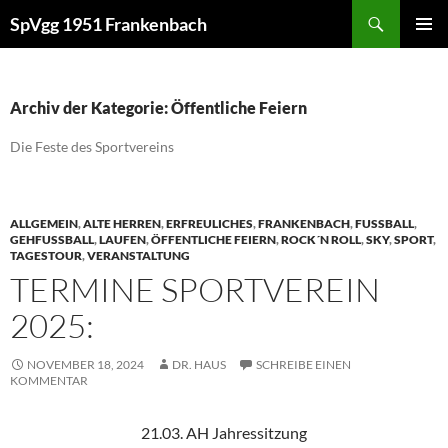
Zum
Suchen
SpVgg 1951 Frankenbach
Inhalt
PRIMÄR
springen
MENÜ
Archiv der Kategorie: Öffentliche Feiern
Die Feste des Sportvereins
ALLGEMEIN
,
ALTE HERREN
,
ERFREULICHES
,
FRANKENBACH
,
FUSSBALL
,
GEHFUSSBALL
,
LAUFEN
,
ÖFFENTLICHE FEIERN
,
ROCK´N ROLL
,
SKY
,
SPORT
,
TAGESTOUR
,
VERANSTALTUNG
TERMINE SPORTVEREIN
2025:
NOVEMBER 18, 2024
DR. HAUS
SCHREIBE EINEN
KOMMENTAR
21.03. AH Jahressitzung