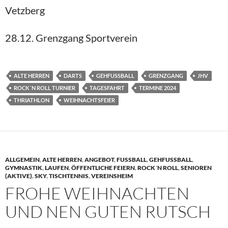
Vetzberg
28.12. Grenzgang Sportverein
ALTE HERREN
DARTS
GEHFUSSBALL
GRENZGANG
JHV
ROCK´N ROLL TURNIER
TAGESFAHRT
TERMINE 2024
THRIATHLON
WEIHNACHTSFEIER
ALLGEMEIN
,
ALTE HERREN
,
ANGEBOT
,
FUSSBALL
,
GEHFUSSBALL
,
GYMNASTIK
,
LAUFEN
,
ÖFFENTLICHE FEIERN
,
ROCK´N ROLL
,
SENIOREN
(AKTIVE)
,
SKY
,
TISCHTENNIS
,
VEREINSHEIM
FROHE WEIHNACHTEN
UND NEN GUTEN RUTSCH