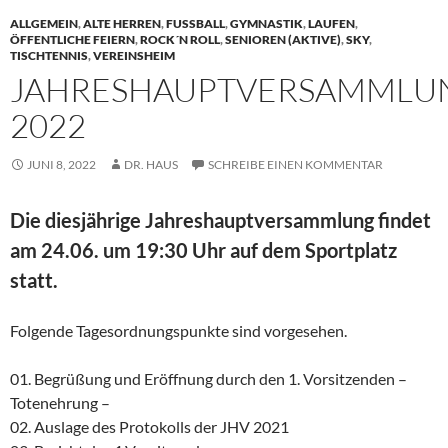
ALLGEMEIN
,
ALTE HERREN
,
FUSSBALL
,
GYMNASTIK
,
LAUFEN
,
ÖFFENTLICHE FEIERN
,
ROCK´N ROLL
,
SENIOREN (AKTIVE)
,
SKY
,
TISCHTENNIS
,
VEREINSHEIM
JAHRESHAUPTVERSAMMLU
2022
JUNI 8, 2022
DR. HAUS
SCHREIBE EINEN KOMMENTAR
Die diesjährige Jahreshauptversammlung findet
am 24.06. um 19:30 Uhr auf dem Sportplatz
statt.
Folgende Tagesordnungspunkte sind vorgesehen.
01. Begrüßung und Eröffnung durch den 1. Vorsitzenden –
Totenehrung –
02. Auslage des Protokolls der JHV 2021