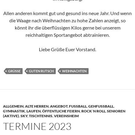
Allen anderen kommt gut und gesund ins neue Jahr. Und wenn
die Waage nach Weihnachten zu hohe Zahlen anzeigt, so
könnt ihr die überflüssigen Kilos gerne bei unserem
reichhaltigen Sportangebot abtrainieren.
Liebe Grüße Euer Vorstand.
GRÜSSE
GUTEN RUTSCH
WEIHNACHTEN
ALLGEMEIN
,
ALTE HERREN
,
ANGEBOT
,
FUSSBALL
,
GEHFUSSBALL
,
GYMNASTIK
,
LAUFEN
,
ÖFFENTLICHE FEIERN
,
ROCK´N ROLL
,
SENIOREN
(AKTIVE)
,
SKY
,
TISCHTENNIS
,
VEREINSHEIM
TERMINE 2023