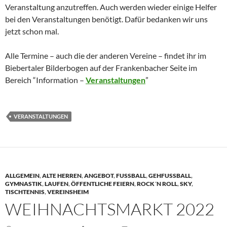
Veranstaltung anzutreffen. Auch werden wieder einige Helfer
bei den Veranstaltungen benötigt. Dafür bedanken wir uns
jetzt schon mal.
Alle Termine – auch die der anderen Vereine – findet ihr im
Biebertaler Bilderbogen auf der Frankenbacher Seite im
Bereich “Information –
Veranstaltungen
”
VERANSTALTUNGEN
ALLGEMEIN
,
ALTE HERREN
,
ANGEBOT
,
FUSSBALL
,
GEHFUSSBALL
,
GYMNASTIK
,
LAUFEN
,
ÖFFENTLICHE FEIERN
,
ROCK´N ROLL
,
SKY
,
TISCHTENNIS
,
VEREINSHEIM
WEIHNACHTSMARKT 2022