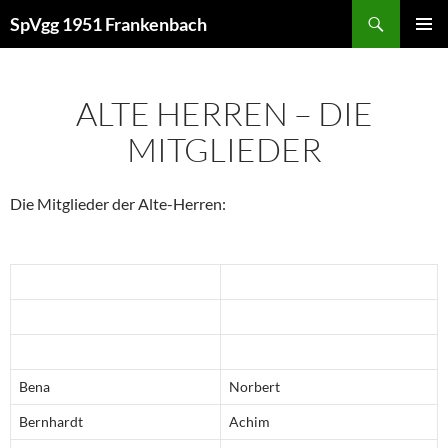
Zum
Suchen
SpVgg 1951 Frankenbach
Inhalt
PRIMÄR
springen
MENÜ
ALTE HERREN – DIE
MITGLIEDER
Die Mitglieder der Alte-Herren:
Bena
Norbert
Bernhardt
Achim