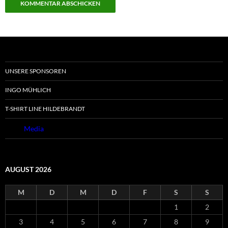
UNSERE SPONSOREN
INGO MÜHLICH
T-SHIRT LINE HILDEBRANDT
Cubie
Media
AUGUST 2026
M
D
M
D
F
S
S
1
2
3
4
5
6
7
8
9