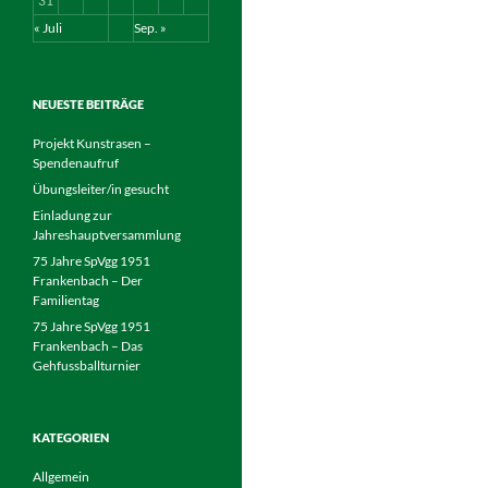
31
« Juli
Sep. »
NEUESTE BEITRÄGE
Projekt Kunstrasen –
Spendenaufruf
Übungsleiter/in gesucht
Einladung zur
Jahreshauptversammlung
75 Jahre SpVgg 1951
Frankenbach – Der
Familientag
75 Jahre SpVgg 1951
Frankenbach – Das
Gehfussballturnier
KATEGORIEN
Allgemein