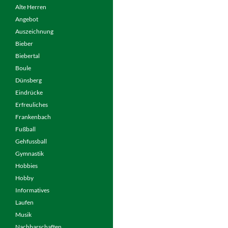
Alte Herren
Angebot
Auszeichnung
Bieber
Biebertal
Boule
Dünsberg
Eindrücke
Erfreuliches
Frankenbach
Fußball
Gehfussball
Gymnastik
Hobbies
Hobby
Informatives
Laufen
Musik
Nachbarschaften