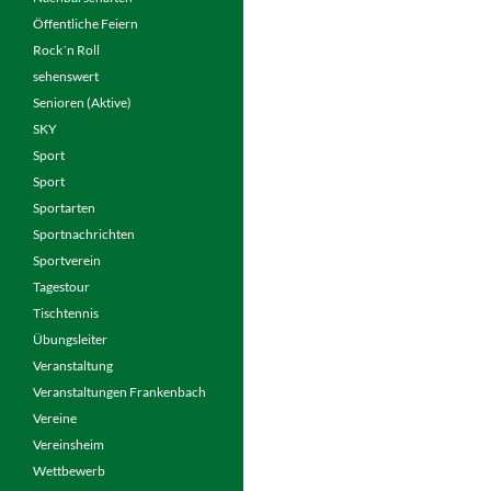
Öffentliche Feiern
Rock´n Roll
sehenswert
Senioren (Aktive)
SKY
Sport
Sport
Sportarten
Sportnachrichten
Sportverein
Tagestour
Tischtennis
Übungsleiter
Veranstaltung
Veranstaltungen Frankenbach
Vereine
Vereinsheim
Wettbewerb