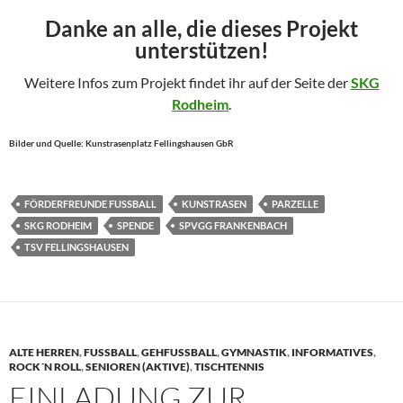
Danke an alle, die dieses Projekt
unterstützen!
Weitere Infos zum Projekt findet ihr auf der Seite der
SKG
Rodheim
.
Bilder und Quelle: Kunstrasenplatz Fellingshausen GbR
FÖRDERFREUNDE FUSSBALL
KUNSTRASEN
PARZELLE
SKG RODHEIM
SPENDE
SPVGG FRANKENBACH
TSV FELLINGSHAUSEN
ALTE HERREN
,
FUSSBALL
,
GEHFUSSBALL
,
GYMNASTIK
,
INFORMATIVES
,
ROCK´N ROLL
,
SENIOREN (AKTIVE)
,
TISCHTENNIS
EINLADUNG ZUR