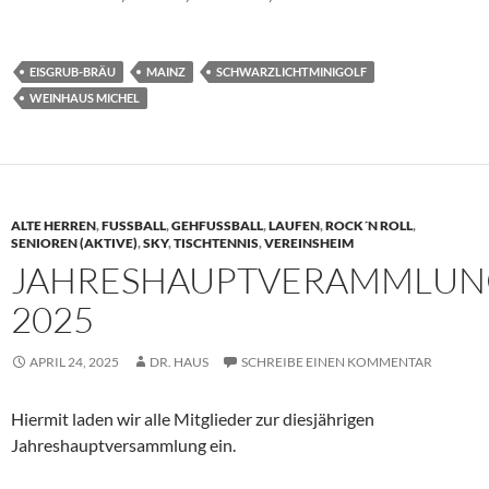
EISGRUB-BRÄU
MAINZ
SCHWARZLICHTMINIGOLF
WEINHAUS MICHEL
ALTE HERREN
,
FUSSBALL
,
GEHFUSSBALL
,
LAUFEN
,
ROCK´N ROLL
,
SENIOREN (AKTIVE)
,
SKY
,
TISCHTENNIS
,
VEREINSHEIM
JAHRESHAUPTVERAMMLU
2025
APRIL 24, 2025
DR. HAUS
SCHREIBE EINEN KOMMENTAR
Hiermit laden wir alle Mitglieder zur diesjährigen
Jahreshauptversammlung ein.