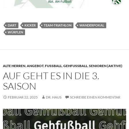
DART
KICKER
TEAM-TRIATHLON
WANDERPOKAL
WÜRFLEN
ALTE HERREN
,
ANGEBOT
,
FUSSBALL
,
GEHFUSSBALL
,
SENIOREN (AKTIVE)
AUF GEHT ES IN DIE 3.
SAISON
FEBRUAR 22, 2025
DR. HAUS
SCHREIBE EINEN KOMMENTAR