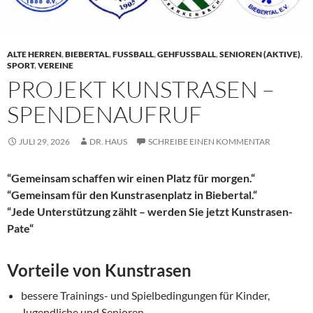
ALTE HERREN
,
BIEBERTAL
,
FUSSBALL
,
GEHFUSSBALL
,
SENIOREN (AKTIVE)
,
SPORT
,
VEREINE
PROJEKT KUNSTRASEN –
SPENDENAUFRUF
JULI 29, 2026
DR. HAUS
SCHREIBE EINEN KOMMENTAR
“Gemeinsam schaffen wir einen Platz für morgen.“
“Gemeinsam für den Kunstrasenplatz in Biebertal.“
“Jede Unterstützung zählt – werden Sie jetzt Kunstrasen-
Pate“
Vorteile von Kunstrasen
bessere Trainings- und Spielbedingungen für Kinder,
Jugendliche und Senioren