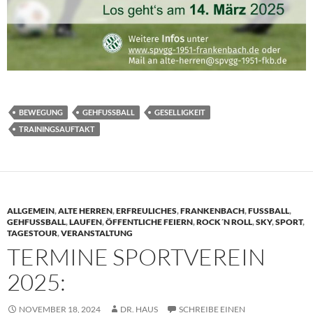
BEWEGUNG
GEHFUSSBALL
GESELLIGKEIT
TRAININGSAUFTAKT
ALLGEMEIN
,
ALTE HERREN
,
ERFREULICHES
,
FRANKENBACH
,
FUSSBALL
,
GEHFUSSBALL
,
LAUFEN
,
ÖFFENTLICHE FEIERN
,
ROCK´N ROLL
,
SKY
,
SPORT
,
TAGESTOUR
,
VERANSTALTUNG
TERMINE SPORTVEREIN
2025:
NOVEMBER 18, 2024
DR. HAUS
SCHREIBE EINEN