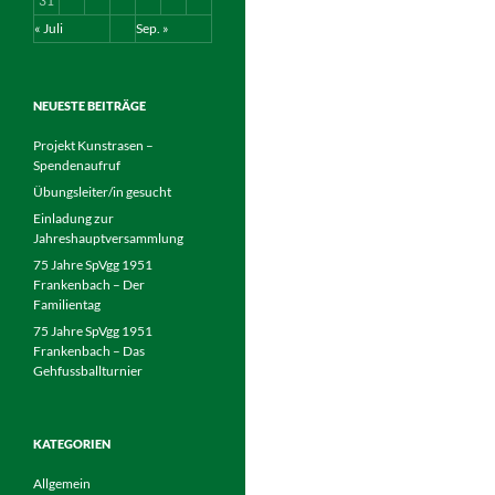
31
« Juli
Sep. »
NEUESTE BEITRÄGE
Projekt Kunstrasen –
Spendenaufruf
Übungsleiter/in gesucht
Einladung zur
Jahreshauptversammlung
75 Jahre SpVgg 1951
Frankenbach – Der
Familientag
75 Jahre SpVgg 1951
Frankenbach – Das
Gehfussballturnier
KATEGORIEN
Allgemein