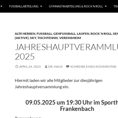
FUSSBALLABTEILUNG
GYMNASTIKABTEILUNG & ROCK´N ROLL
TI
ALTE HERREN
,
FUSSBALL
,
GEHFUSSBALL
,
LAUFEN
,
ROCK´N ROLL
,
SE
(AKTIVE)
,
SKY
,
TISCHTENNIS
,
VEREINSHEIM
JAHRESHAUPTVERAMM
2025
APRIL 24, 2025
DR. HAUS
SCHREIBE EINEN KOMMENTAR
Hiermit laden wir alle Mitglieder zur diesjährigen
Jahreshauptversammlung ein.
09.05.2025 um 19:30 Uhr im Sport
Frankenbach