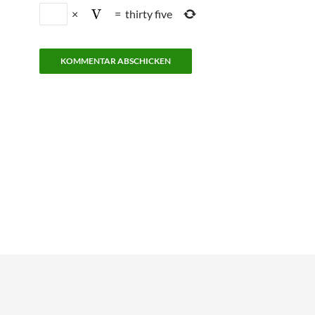
×
=
thirty five