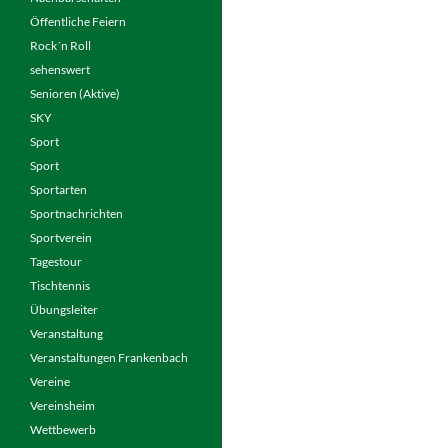
Öffentliche Feiern
Rock´n Roll
sehenswert
Senioren (Aktive)
SKY
Sport
Sport
Sportarten
Sportnachrichten
Sportverein
Tagestour
Tischtennis
Übungsleiter
Veranstaltung
Veranstaltungen Frankenbach
Vereine
Vereinsheim
Wettbewerb