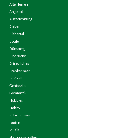
Alte Herren
Angebot
Auszeichnung
Bieber
Biebertal
Boule
Dünsberg
Eindrücke
Erfreuliches
Frankenbach
Fußball
Gehfussball
Gymnastik
Hobbies
Hobby
Informatives
Laufen
Musik
Nachbarschaften