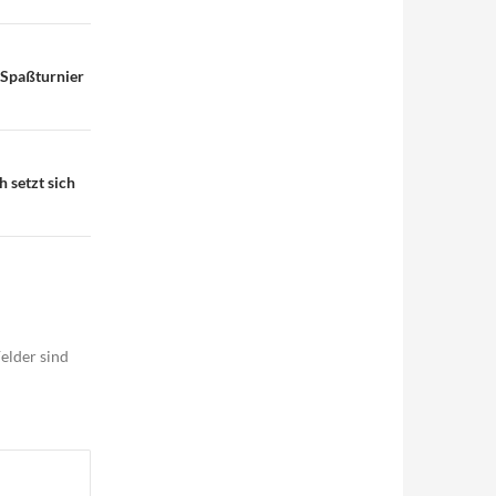
-Spaßturnier
 setzt sich
elder sind