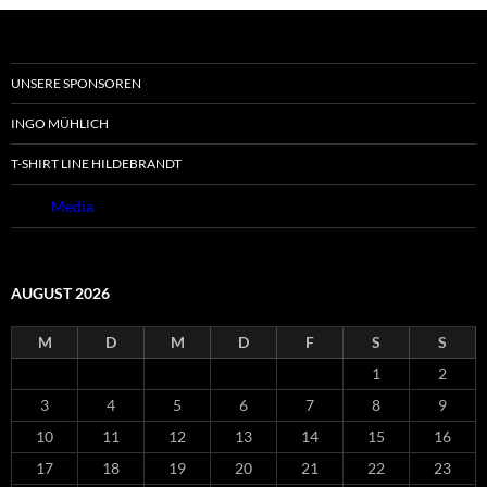
UNSERE SPONSOREN
INGO MÜHLICH
T-SHIRT LINE HILDEBRANDT
Cubie
Media
AUGUST 2026
M
D
M
D
F
S
S
1
2
3
4
5
6
7
8
9
10
11
12
13
14
15
16
17
18
19
20
21
22
23