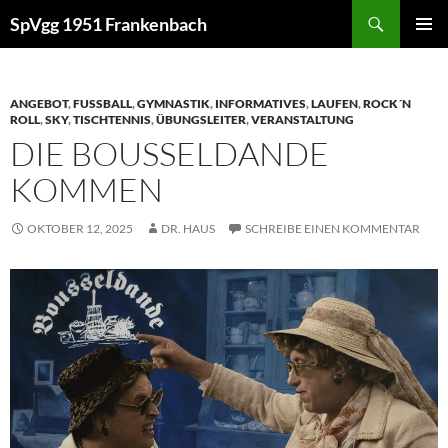
Zum
Suchen
SpVgg 1951 Frankenbach
Inhalt
PRIMÄR
springen
MENÜ
ANGEBOT
,
FUSSBALL
,
GYMNASTIK
,
INFORMATIVES
,
LAUFEN
,
ROCK´N
ROLL
,
SKY
,
TISCHTENNIS
,
ÜBUNGSLEITER
,
VERANSTALTUNG
DIE BOUSSELDANDE
KOMMEN
OKTOBER 12, 2025
DR. HAUS
SCHREIBE EINEN KOMMENTAR