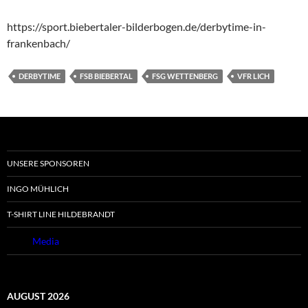
https://sport.biebertaler-bilderbogen.de/derbytime-in-
frankenbach/
DERBYTIME
FSB BIEBERTAL
FSG WETTENBERG
VFR LICH
UNSERE SPONSOREN
INGO MÜHLICH
T-SHIRT LINE HILDEBRANDT
Cubie
Media
AUGUST 2026