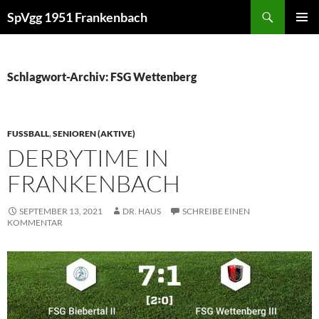
Zum
Suchen
SpVgg 1951 Frankenbach
Inhalt
PRIMÄR
springen
MENÜ
Schlagwort-Archiv: FSG Wettenberg
FUSSBALL
,
SENIOREN (AKTIVE)
DERBYTIME IN
FRANKENBACH
SEPTEMBER 13, 2021
DR. HAUS
SCHREIBE EINEN
KOMMENTAR